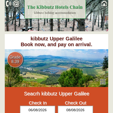
kibbutz Upper Galilee
Book now, and pay on arrival.
Grade
8.39
Seacrh kibbutz Upper Galilee
Check In
Check Out
06/08/2026
08/08/2026