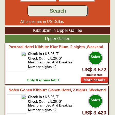
Search
All prices are in US Dollar.
Kibbutzim in Upper Galilee
Upper Galilee
Pastoral Hotel Kibbutz Kfar Blum, 2 nights ,Weekend
Check In :
6.8.26, T'
Sales
Check Out :
8.8.26, S'
Meal plan :
Bed And Breakfast
Number nights :
2
US$ 3,572
Double rate
More details
Only 6 rooms left !
Nofey Gonen Kibbutz Gonen Hotel, 2 nights ,Weekend
Check In :
6.8.26, T'
Sales
Check Out :
8.8.26, S'
Meal plan :
Bed And Breakfast
Number nights :
2
US$ 3,420